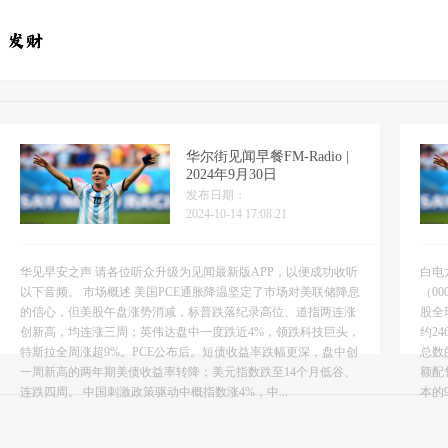
华尔街见闻早餐FM-Radio |
2024年9月30日
发布日期：
2024-10-14 17:08:21
华见早安之声 请各位听众升级为见闻最新版APP，以便成功收听
白电
以下音频。 市场概述 美国PCE通胀降温坚定了市场对美联储降息
（0
的信心，但美股午盘涨势消减，标普跌落纪录高位、道指两连涨
股全
创新高，均连涨三周；英伟达盘中一度跌近4%，领跌科技巨头，
约2
特斯拉全周涨超9%。PCE公布后。短债收益率跌幅更深，盘中创
总数
一周新高的两年期美债收益率转降；美元指数跌至14个月低谷、
额配
连跌四周。 中国刺激政策驱动中概指数涨4%，中...
本的9