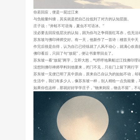
你若回应，便是一屁过江来
与负能量纠缠，其实就是把自己拉低到了对方的认知层面。
庄子说：“井蛙不可语海，夏虫不可语冰。”
没必要去回应低层次的认知，因为你与之争得面红耳赤，也无法
苏东坡与佛印禅师交好。有一天，他新作了一首诗：稽首天中天
作完后很是自得，认为自己已经练就了八风不动心，就满心欢喜
佛印看后，只回了句“放屁”，便让书童带回去了。
苏东坡一看“放屁”两字，立即大怒，气呼呼地乘船过江找佛印理
没想到佛印禅师早料到他要来，闭门不见，只在门上留下两行字
苏东坡一见便已明了其中原由，原来自己自认为的如如不动，却被
生活中，我们有多少人，像苏东坡一样，别人稍给一点负能量，马
如果你也这样，那就好好学学庄子，“物来则应，物去不留”，不