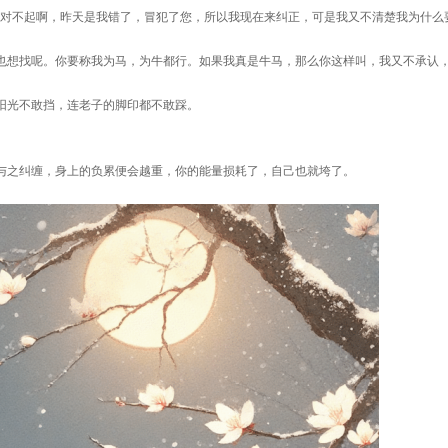
”对不起啊，昨天是我错了，冒犯了您，所以我现在来纠正，可是我又不清楚我为什么
也想找呢。你要称我为马，为牛都行。如果我真是牛马，那么你这样叫，我又不承认
阳光不敢挡，连老子的脚印都不敢踩。
与之纠缠，身上的负累便会越重，你的能量损耗了，自己也就垮了。