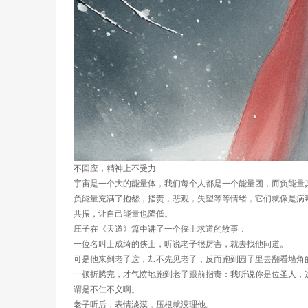
不回应，精神上不受力
宇宙是一个大的能量体，我们每个人都是一个能量团，而负能量
负能量充满了抱怨，指责，悲观，失望等等情绪，它们就像是病
共振，让自己能量也降低。
庄子在《天道》篇中讲了一个侠士求道的故事：
一位名叫士成绮的侠士，听说老子很厉害，就去找他问道。
可是他来到老子这，却不先见老子，反而跑到园子里去翻看墙角
一顿折腾完，才气愤地跑到老子跟前指责：我听说你是位圣人，
谓是不仁不义啊。
老子听后，表情淡漠，压根就没理他。