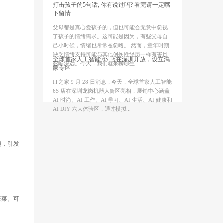
打击孩子的5句话, 你有说过吗? 看完请一定嘴
下留情
父母都是真心爱孩子的，但也可能会无意中忽视
了孩子的情绪需求。这可能是因为，有些父母自
己小时候，情绪也常常被忽略。 然而，童年时期
缺乏情绪支持可能与其他创伤性经历一样有害且
全球首家人工智能 6S 店在深圳开放，设立鸿
影响深远。今天，我们就来聊聊生...
蒙专区
IT之家 9 月 28 日消息，今天，全球首家人工智能
6S 店在深圳龙岗机器人街区亮相，展销中心涵盖
AI 时尚、AI 工作、AI 学习、AI 生活、AI 健康和
AI DIY 六大体验区，通过模拟...
频，引发
饭菜。可