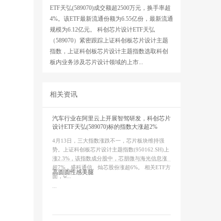
ETF天弘(589070)成交额超2500万元，换手率超
4%。该ETF最新流通份额为6.55亿份，最新流通
规模为6.12亿元。 科创芯片设计ETF天弘
（589070）紧密跟踪上证科创板芯片设计主题
指数，上证科创板芯片设计主题指数选取科创
板内业务涉及芯片设计领域的上市...
相关资讯
汽车行业在阿里云上开展智驾研发，科创芯片
设计ETF天弘(589070)标的指数大涨超2%
4月13日，三大指数涨跌不一，芯片板块维持强
势。上证科创板芯片设计主题指数(950162.SH)上
涨2.3%，该指数成分股中，芯朋微与海光信息涨
超7%，盛科通信、灿芯股份涨超6%。 相关ETF方
高圆圆性感美腿
面，w...
...