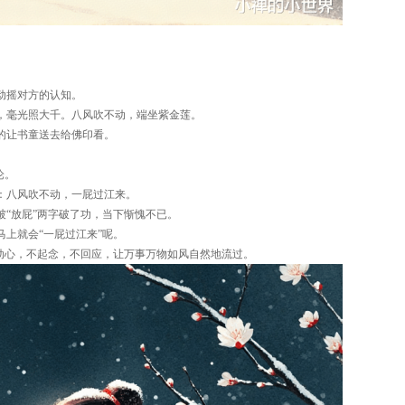
动摇对方的认知。
，毫光照大千。八风吹不动，端坐紫金莲。
的让书童送去给佛印看。
论。
：八风吹不动，一屁过江来。
“放屁”两字破了功，当下惭愧不已。
上就会“一屁过江来”呢。
动心，不起念，不回应，让万事万物如风自然地流过。