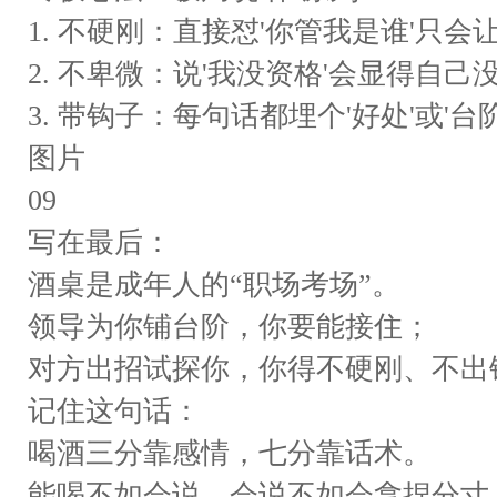
1. 不硬刚：直接怼'你管我是谁'只会
2. 不卑微：说'我没资格'会显得自己没
3. 带钩子：每句话都埋个'好处'或'
图片
09
写在最后：
酒桌是成年人的“职场考场”。
领导为你铺台阶，你要能接住；
对方出招试探你，你得不硬刚、不出
记住这句话：
喝酒三分靠感情，七分靠话术。
能喝不如会说，会说不如会拿捏分寸