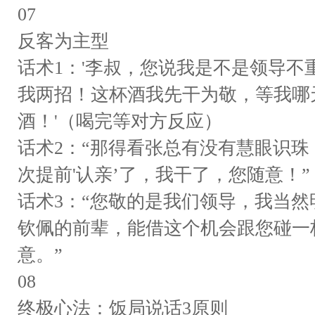
07
反客为主型
话术1：'李叔，您说我是不是领导
我两招！这杯酒我先干为敬，等我哪
酒！'（喝完等对方反应）
话术2：“那得看张总有没有慧眼识
次提前'认亲’了，我干了，您随意！”
话术3：“您敬的是我们领导，我当
钦佩的前辈，能借这个机会跟您碰一
意。”
08
终极心法：饭局说话3原则