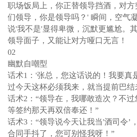
职场饭局上，你正替领导挡酒，对方
们领导，你是领导吗？' 瞬间，空气
说'我不是'显得卑微，沉默更尴尬。
领导面子，又能让对方哑口无言！
02
幽默自嘲型
话术1：'张总，您这话说的！我要
过今天这杯必须我来，就当提前巴结
话术2：“领导在，我哪敢造次？不
等签约那天再双倍奉还！”
话术3：“领导说今天让我当'酒司令
合同手抖了，您可别怪我呀！”